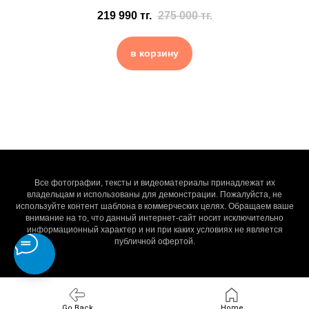
219 990
тг.
275 000
тг.
в корзину
Все фотографии, тексты и видеоматериалы принадлежат их
владельцам и использованы для демонстрации. Пожалуйста, не
используйте контент шаблона в коммерческих целях. Обращаем ваше
внимание на то, что данный интернет-сайт носит исключительно
информационный характер и ни при каких условиях не является
публичной офертой.
Go Back
Home