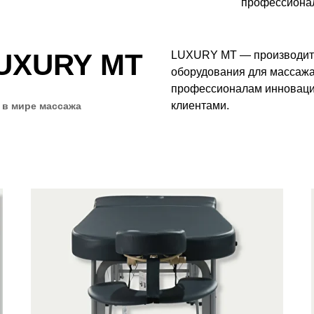
профессионал
UXURY MT
LUXURY MT — производите
оборудования для массаж
профессионалам инноваци
клиентами.
 в мире массажа