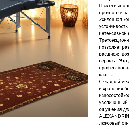
Ножки выполн
прочного и н
Усиленная ко
устойчивость
интенсивной 
Трёхсекционн
позволяет ра
расширяя воз
сервиса. Это
профессионал
класса.
Складной мех
и хранения бе
износостойко
увеличенный 
ощущения для
ALEXANDRINA
люксовый сти