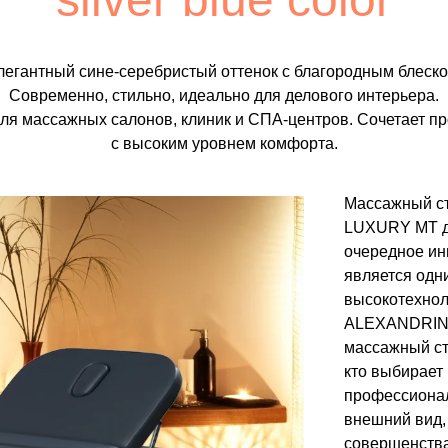
легантный сине-серебристый оттенок с благородным блеско
Современно, стильно, идеально для делового интерьера.
я массажных салонов, клиник и СПА-центров. Сочетает пр
с высоким уровнем комфорта.
Массажный ст
LUXURY МТ дл
очередное ин
является одн
высокотехнол
ALEXANDRINA
массажный ст
кто выбирает 
профессионал
внешний вид,
совершенства